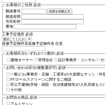
お客様のご住所
必須
郵便番号
住所を自動入力
都道府県
市区町村
番地
工事予定場所
必須
改修予定物件名改修予定物件名
任意
お客様区分(いずれか1つ選択)
必須
建物オーナー
管理会社
設計事務所・コンサル
ゼ
お問い合わせ区分(複数選択可)
必須
一般ビル(事務所・店舗・工場等)の大規模なサッシ・外
PVロールスクリーンに関するご相談
官公庁建物(学校・病院・自治体建物等)の入札見積もり
その他
お問合せ商品
必須
アルミサッシ