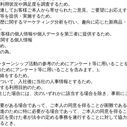
利用状況や満足度を調査するため。
連してお客様ご本人から寄せられたご意見、ご要望にお応えす
等を提供・実施するため。
歴に関するマーケティング分析を行い、趣向に応じた新商品・
。
に、お客様の個人情報や個人データを第三者に提供するため。
に関する個人情報
め。
の為。
ンターンシップ活動の参考のためにアンケート等に用いることを
のためにアンケート等に用いることを含みます。)。
絡をするため。
ついて、入社後に当社の人事情報とするため。
する利用目的のため。
生じた場合には、次のいずれかに該当する場合を除き、事前に
要がある場合であって、ご本人の同意を得ることが困難である
進のために特に必要がる場合であって、ご本人の同意を得るこ
託を受けた者が法令の定める事務を遂行することに対して協力
るとき。