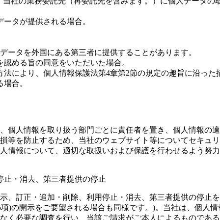
内で、当社の業務委託先（再委託先を含みます。）に個人データ
データが提供される場合。
データを外国にある第三者に提供することがあります。
を認める旨の同意をいただいた場合。
方法により、個人情報保護法第4章第2節の規定の趣旨に沿った
る場合。
、個人情報を取り扱う部門ごとに責任者を置き、個人情報の適
損等を防止するため、当社のウェブサイト等についてセキュリ
人情報について、適切な取扱いおよび保護を行わせるよう努力し、
停止・消去、第三者提供の停止
示、訂正・追加・削除、利用停止・消去、第三者提供の停止を
第5項)の開示をご要望される場合も同様です。)。当社は、個
なく必要な調査を行い、当該ご請求がご本人によるものである