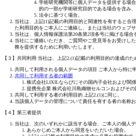
学術研究機関等に個人データを提供する場合
的の一部が学術研究目的である場合を含み、
法令に基づく場合。
当社は、上記(1)記載の利用目的と関連性を有すると
た利用目的をご本人にご連絡し、または当社のウェブサ
当社は、個人情報保護法第20条第2項各号に掲げる場合
当社にご連絡いただき、ご質問やご意見等をお受けした
務を提供するために利用いたします。
【３】共同利用
当社は、上記2.(1)記載の利用目的の達成
共同して利用される個人データの項目
ご本人から特に
共同して利用する者の範囲
株式会社LIXILならびにその国内子会社および関
提携先企業
株式会社川島織物セルコンおよびその
共同して利用する者の利用目的
上記2.(1)に同じ。
当該個人データの管理について責任を有する者の名称
【４】第三者提供
当社は、次のいずれかに該当する場合、ご本人の個人デ
あらかじめご本人から同意をいただいた場合。