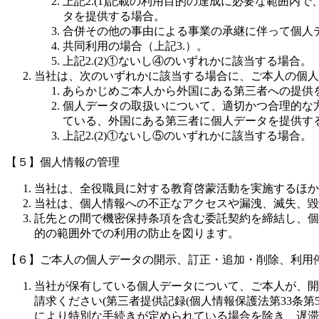
上記2.(1)記載の利用目的の達成に必要な範囲
タを提供する場合。
合併その他の事由による事業の承継に伴って個人
共同利用の場合（上記3.）。
上記2.(2)①ないし④のいずれかに該当する場合。
当社は、次のいずれかに該当する場合に、ご本人の個人
あらかじめご本人から外国にある第三者への提供
個人データの取扱いについて、適切かつ合理的な
ている、外国にある第三者に個人データを提供す
上記2.(2)①ないし⑤のいずれかに該当する場合。
【５】個人情報の管理
当社は、全役職員に対する教育啓蒙活動を実施するほか
当社は、個人情報への不正なアクセスや漏洩、滅失、毀
託先との間で機密保持条項を含む委託契約を締結し、個
的の範囲外での利用の防止を図ります。
【６】ご本人の個人データの開示、訂正・追加・削除、利用
当社が保有している個人データについて、ご本人が、開
請求ください(第三者提供記録(個人情報保護法第33条
により特別な手続きが定められている場合を除き、遅滞