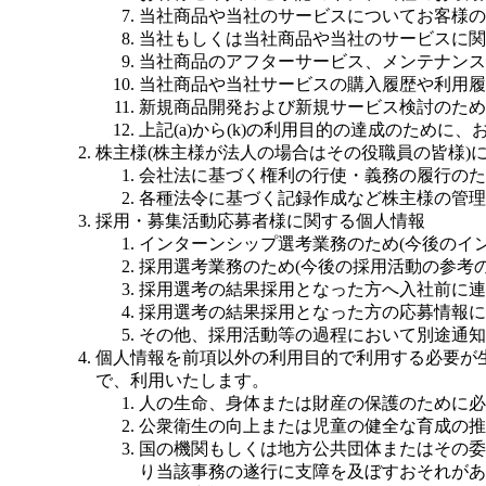
当社商品や当社のサービスについてお客様の
当社もしくは当社商品や当社のサービスに関
当社商品のアフターサービス、メンテナンス
当社商品や当社サービスの購入履歴や利用履
新規商品開発および新規サービス検討のため
上記(a)から(k)の利用目的の達成のため
株主様(株主様が法人の場合はその役職員の皆様)
会社法に基づく権利の行使・義務の履行のた
各種法令に基づく記録作成など株主様の管理
採用・募集活動応募者様に関する個人情報
インターンシップ選考業務のため(今後のイ
採用選考業務のため(今後の採用活動の参考
採用選考の結果採用となった方へ入社前に連
採用選考の結果採用となった方の応募情報に
その他、採用活動等の過程において別途通知
個人情報を前項以外の利用目的で利用する必要が
で、利用いたします。
人の生命、身体または財産の保護のために必
公衆衛生の向上または児童の健全な育成の推
国の機関もしくは地方公共団体またはその委
り当該事務の遂行に支障を及ぼすおそれがあ